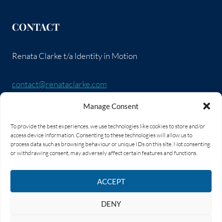
CONTACT
Renata Clarke t/a Identity in Motion
contact@renataclarke.com
Manage Consent
SOCIAL LINKS
To provide the best experiences, we use technologies like cookies to store and/or
access device information. Consenting to these technologies will allow us to
process data such as browsing behaviour or unique IDs on this site. Not consenting
or withdrawing consent, may adversely affect certain features and functions.
ACCEPT
© 2026 Renata Clarke Identity in Motion
DENY